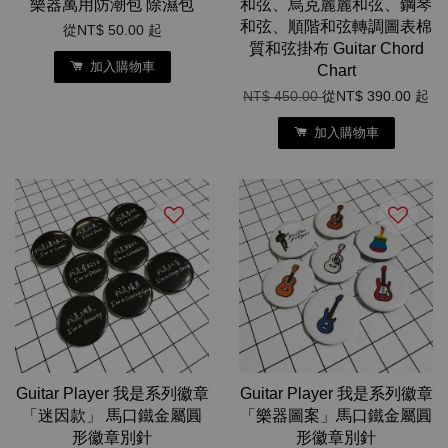
樂器萬用防潮包 除濕包
和弦、烏克麗麗和弦、鋼琴
和弦、順階和弦轉調圖表棉
從
NT$ 50.00
起
質和弦掛布 Guitar Chord
加入購物車
Chart
NT$ 450.00
從
NT$ 390.00
起
加入購物車
Guitar Player 我是系列徽章
Guitar Player 我是系列徽章
「迷因款」 馬口鐵金屬圓
「樂器圖案」馬口鐵金屬圓
形徽章別針
形徽章別針