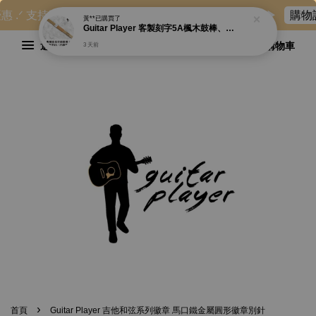
惠 .ᐟ 支持國外寄送：香港、澳門⋯等地。詳情可參閱 ▶
購物說
黃**
已購買了
Guitar Player 客製刻字5A楓木鼓棒、7A胡桃木實木鼓棒 爵士鼓
選單
購物車
3 天前
›
首頁
Guitar Player 吉他和弦系列徽章 馬口鐵金屬圓形徽章別針