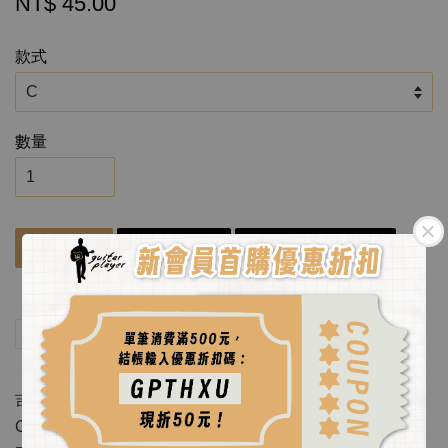
NT$ 45.00
款式
數量
立即購買
加入購物車
Add to wishlist
分享
Tweet
Pin it
吉他和弦徽章！總共製作了14個～
C、Cm、D、Dm、E、Em、F、Fm、G、Gm、A、Am、