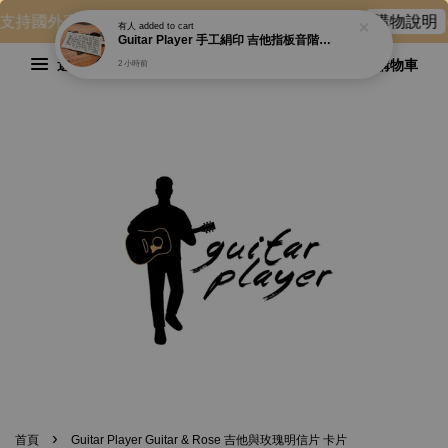
ᐟ 支持國外寄送：香港、澳門⋯等地。詳情可參閱 ▶
✔
購物說明
有人
added to cart
Guitar Player 手工絹印 吉他指板音階圖表隨身袋 拉鍊包 筆袋
選單
購物車
2 小時前
›
首頁
Guitar Player Guitar & Rose 吉他與玫瑰明信片 卡片