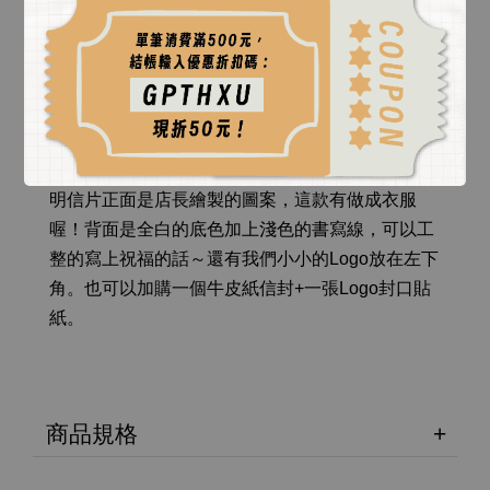
「在充斥著數位訊息的時代，用一張手寫的卡片給
愛彈吉他的朋友、情人、家人一個簡單的感動吧
❤️！」，吉他玩家的第一張設計的明信片誕生了
🤘🏻🤘🏻🤘🏻！我是一位愛寫字的人✍🏻、喜歡送卡
片給朋友💌，也喜歡蒐集明信片張貼在房間的牆
上，因此製作了這張吉他的明信片。
明信片正面是店長繪製的圖案，這款有做成衣服
喔！背面是全白的底色加上淺色的書寫線，可以工
整的寫上祝福的話～還有我們小小的Logo放在左下
角。也可以加購一個牛皮紙信封+一張Logo封口貼
紙。
商品規格