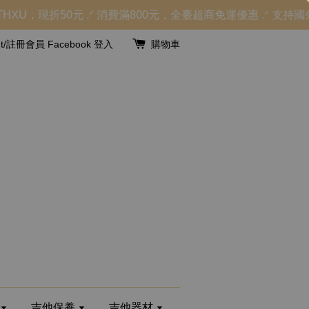
U，現折50元 .ᐟ 消費滿800元，全臺超商免運優惠 .ᐟ 支
unt/註冊會員
Facebook 登入
購物車
吉他保養
吉他器材