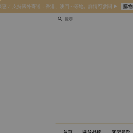
優惠 .ᐟ 支持國外寄送：香港、澳門⋯等地。詳情可參閱 ▶
購物說
搜尋
首頁
關於品牌
客製服務