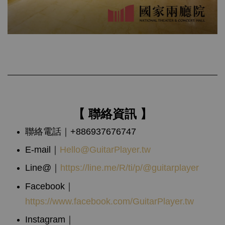
【 聯絡資訊 】
聯絡電話｜+886937676747
E-mail｜
Hello@
GuitarPlayer.tw
Line@｜
https://line.me/R/ti/p/@guitarplayer
Facebook｜
https://www.facebook.com/GuitarPlayer.tw
Instagram｜