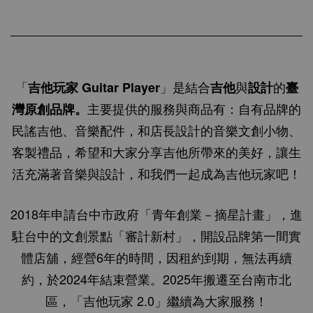
「
」是結合
與
的
吉他玩家 Guitar Player
吉他
設計
臺
主要提供的服務與商品有：自有品牌的
灣原創品牌。
民謠吉他、音樂配件，和店長設計的音樂文創小物、
客製禮品，希望和大家分享吉他所帶來的美好，讓生
活充滿著音樂與設計，和我們一起成為吉他玩家吧！
2018年申請台中市政府「
青年創業－
摘星計畫」，進
駐
台中的文創景點
「審計新村」，開設品牌第一間實
體店舖，經營6年的時間，
因租約到期，無法再續
約，
於2024年
結束營業。2025年
搬遷至台南市北
區，「吉他玩家 2.0」繼續為大家服務！