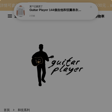
詳情可參閱 ▶
✔ 新會員首購優惠，消費滿500元，結
購物說明
黃**
已購買了
Guitar Player 144個吉他和弦圖表衣服 Guitar Chord T-shirt
選單
購物車
2 天前
›
首頁
和弦系列