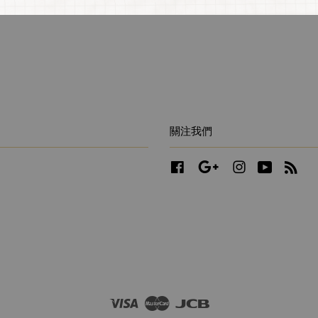
關注我們
Facebook
Google
Instagram
YouTube
RS
Visa
Master
JCB