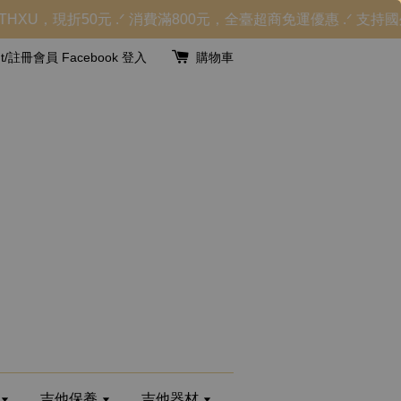
XU，現折50元 .ᐟ 消費滿800元，全臺超商免運優惠 .ᐟ 支
unt/註冊會員
Facebook 登入
購物車
吉他保養
吉他器材