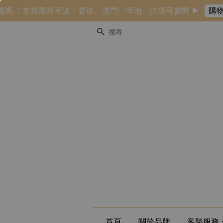
優惠 .ᐟ 支持國外寄送：香港、澳門⋯等地。詳情可參閱 ▶
購物
搜尋
首頁
關於品牌
客製服務