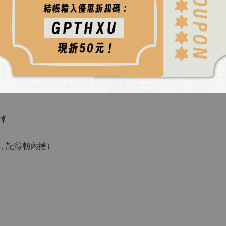
，拔釘＋捲弦＋剪弦，
掉
弦，記得朝內捲）