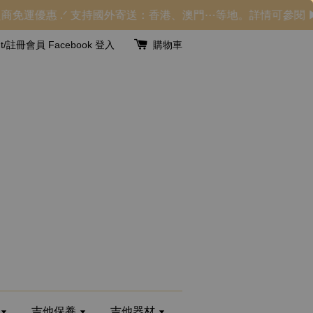
商免運優惠 .ᐟ 支持國外寄送：香港、澳門⋯等地。詳情可參閱 ▶
unt/註冊會員
Facebook 登入
購物車
吉他保養
吉他器材