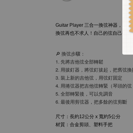
Guitar Player 三合一換弦神器
換弦再也不求人！自己的弦自己換！
🔎 換弦步驟：
1. 先將吉他弦全部轉鬆
2. 用拔釘器，將弦釘拔起，把舊弦換
3. 裝上新的吉他弦，用弦釘固定
4. 用捲弦器把吉他弦轉緊（琴頭的
5. 全部轉緊後，可以先調音
6. 最後用剪弦器，把多餘的弦剪斷
尺寸：長約12公分 x 寬約5公分
材質：合金剪頭、塑料手把