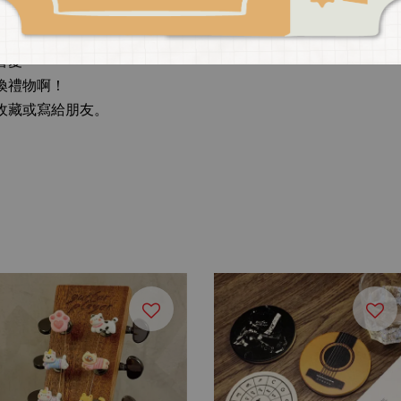
就爛」，
喜愛～
換禮物啊！
收藏或寫給朋友。