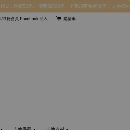
，現折50元 .ᐟ 消費滿800元，全臺超商免運優惠 .ᐟ 支持國
unt/註冊會員
Facebook 登入
購物車
吉他保養
吉他器材