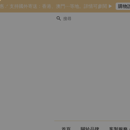
 .ᐟ 支持國外寄送：香港、澳門⋯等地。詳情可參閱 ▶
購物說明
搜尋
首頁
關於品牌
客製服務