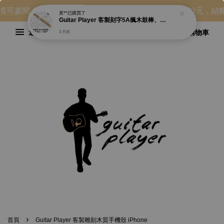
可參閱 ▶
✔ 新會員首購優惠，消費滿500元，結帳輸
購物說明
黃**
已購買了
Guitar Player 客製刻字5A楓木鼓棒、7A胡桃木實木鼓棒 爵士鼓
選單
購物車
3 天前
›
首頁
Guitar Player 客製雕刻木質手機殼 iPhone