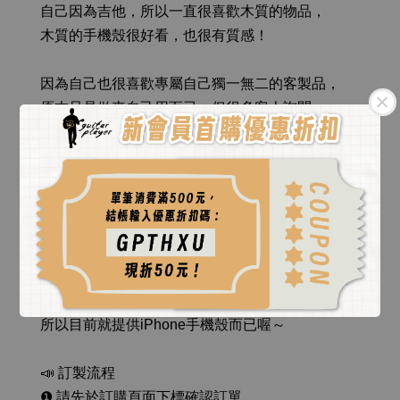
自己因為吉他，所以一直很喜歡木質的物品，
木質的手機殼很好看，也很有質感！
因為自己也很喜歡專屬自己獨一無二的客製品，
原本只是做來自己用而已，但很多客人詢問，
所以也提供這個客製服務給大家！
手機殼可以客製圖案與文字，
圖案公版有三款，可以參考商品照，
都是其他客人客製過的範例，
也可以自行提供圖案給我評估。
由於現在市面上手機款式太多，
所以目前就提供iPhone手機殼而已喔～
📣 訂製流程
❶ 請先於訂購頁面下標確認訂單。