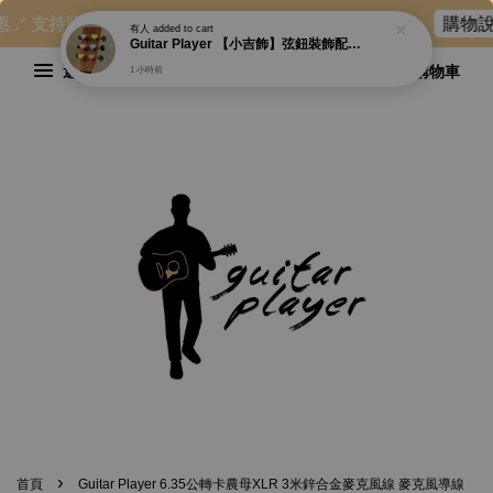
惠 .ᐟ 支持國外寄送：香港、澳門⋯等地。詳情可參閱 ▶
購物說
有人
added to cart
Guitar Player 【小吉飾】弦鈕裝飾配件 馬卡龍愛心系列 Guitar Tuning Peg Trinkets
選單
購物車
1 小時前
›
首頁
Guitar Player 6.35公轉卡農母XLR 3米鋅合金麥克風線 麥克風導線