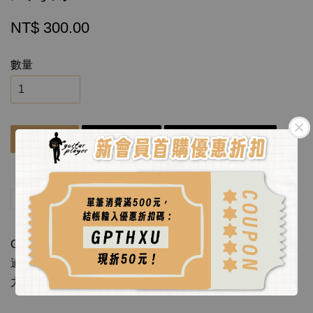
NT$ 300.00
數量
立即購買
加入購物車
Add to wishlist
分享
Tweet
Pin it
Guitar Player 6.35公轉卡農母XLR，3米鋅合金麥克風線，
適合工作室、現場聲音的應用。適用於儀器、PA或連接動
力與平衡XLR插座活動。